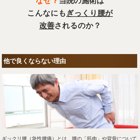
なぜ？
当院の施術は
こんなにも
ぎっくり腰が
改善
されるのか？
他で良くならない理由
ギックリ腰（急性腰痛）とは、腰の「筋肉」や背骨について